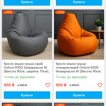
Купити
Купити
–34%
–34%
Крісло мішок груша сірий
Крісло мішок груша
Oxford 600D безкаркасне M
помаранчевий Oxford 600D
(Висота 90см, ширина 70см),
безкаркасне M (Висота 90см,
для дітей до 7 років
ширина 70см), для дітей до 7
Готово до відправки
Готово до відправки
років
950
950
₴
₴
1 450 ₴
1 450 ₴
Купити
Купити
–34%
–34%