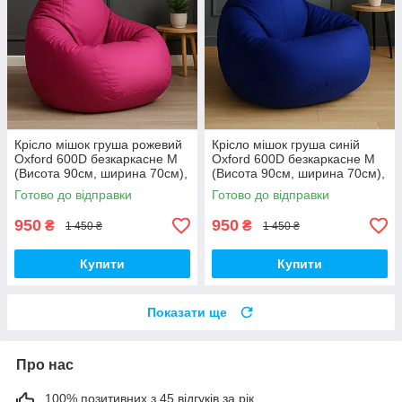
Крісло мішок груша рожевий
Крісло мішок груша синій
Oxford 600D безкаркасне M
Oxford 600D безкаркасне M
(Висота 90см, ширина 70см),
(Висота 90см, ширина 70см),
для дітей до 7 років
для дітей до 7 років
Готово до відправки
Готово до відправки
950
950
₴
₴
1 450 ₴
1 450 ₴
Купити
Купити
Показати ще
Про нас
100% позитивних з 45 відгуків за рік