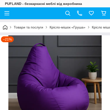
PUFLAND - безкаркасні меблі від виробника
Товари та послуги
Крісло-мішок «Груша»
Крісло міш
–21%