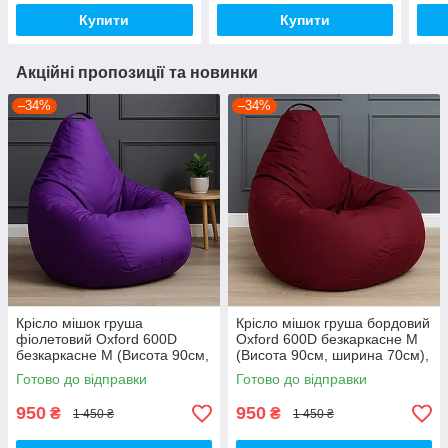
Купити
Купити
Акційні пропозиції та новинки
–34%
–34%
Крісло мішок груша
Крісло мішок груша бордовий
фіолетовий Oxford 600D
Oxford 600D безкаркасне M
безкаркасне M (Висота 90см,
(Висота 90см, ширина 70см),
ширина 70см), для дітей до 7
для дітей до 7 років
Готово до відправки
Готово до відправки
років
950
950
₴
₴
1 450 ₴
1 450 ₴