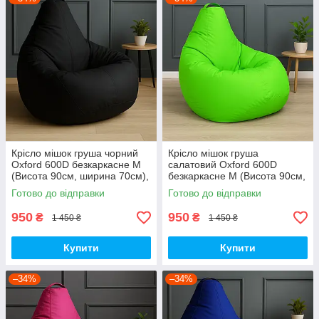
Крісло мішок груша чорний
Крісло мішок груша
Oxford 600D безкаркасне M
салатовий Oxford 600D
(Висота 90см, ширина 70см),
безкаркасне M (Висота 90см,
для дітей до 7 років
ширина 70см), для дітей до 7
Готово до відправки
Готово до відправки
років
950
950
₴
₴
1 450 ₴
1 450 ₴
Купити
Купити
–34%
–34%