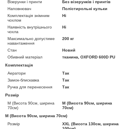
Візерунки і принти
Без візерунків і принтів
Наповнювач
Полістирольні кульки
Комплектація знімним
Ні
чохлом
Наявність внутрішнього
Ні
чохла
Максимально допустиме
200 кг
навантаження
Стан
Новий
Обивний матеріал
тканина, OXFORD 600D PU
Комплектація
Аератори
Так
Замок-блискавка
Так
Ручка для перенесення
Так
Розмір
M (Висота 90см, ширина
M (Висота 90см, ширина
70см)
70см)
M (Висота 90см, ширина 70см)
Розмір
XXL (Висота 130см, ширина
100см)