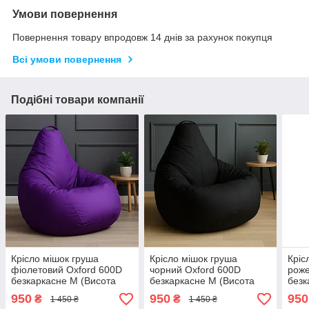
Умови повернення
Повернення товару впродовж 14 днів за рахунок покупця
Всі умови повернення
Подібні товари компанії
Крісло мішок груша
Крісло мішок груша
Кріс
фіолетовий Oxford 600D
чорний Oxford 600D
роже
безкаркасне M (Висота
безкаркасне M (Висота
безк
90см, ширина 70см), для
90см, ширина 70см), для
90см
950
950
950
₴
₴
1 450 ₴
1 450 ₴
дітей до 7 років
дітей до 7 років
діте