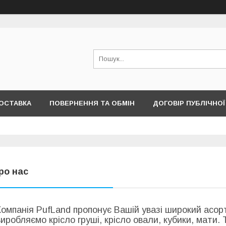
ОСТАВКА
ПОВЕРНЕННЯ ТА ОБМІН
ДОГОВІР ПУБЛІЧНО
ро нас
Компанія PufLand пропонує Вашій увазі широкий асор
виробляємо крісло груші, крісло овали, кубики, мати