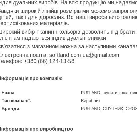
індивідуальних виробів. На всю продукцію ми надаємо
Завдяки широкій лінійці розмірів ми можемо запропон
дітей, так і для дорослих. Всі наші вироби виготовляю
сертифікованих матеріалів.
Широкий вибір тканин і кольорів дозволить підібрати 
клієнтам надаються індивідуальні знижки.
Зв’язатися з магазином можна за наступними канала
Електронна пошта: softland.com.ua@gmail.com
Телефон: +380 (66) 124-13-58
Інформація про компанію
Назва:
PUFLAND - купити крісло-мі
Тип компанії:
Виробник
Бренди:
PUFLAND, СПУТНИК, CRO
Інформація про виробництво