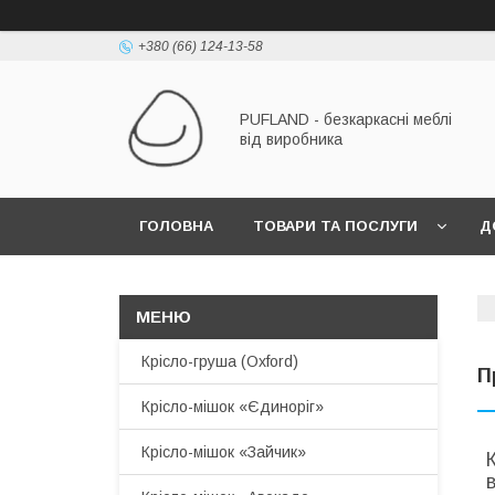
+380 (66) 124-13-58
PUFLAND - безкаркасні меблі
від виробника
ГОЛОВНА
ТОВАРИ ТА ПОСЛУГИ
Д
Крісло-груша (Oxford)
П
Крісло-мішок «Єдиноріг»
Крісло-мішок «Зайчик»